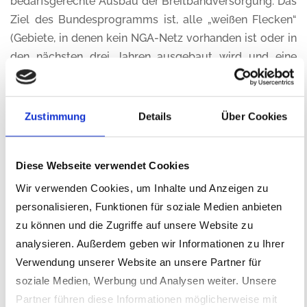
bedarfsgerechte Ausbau der Breitbandversorgung. Das
Ziel des Bundesprogramms ist, alle „weißen Flecken“
(Gebiete, in denen kein NGA-Netz vorhanden ist oder in
den nächsten drei Jahren ausgebaut wird und eine
Geschwindigkeit von mindestens 30 Mbit/s in der EU
erreicht wird), in Deutschland zu beseitigen. Die
Telekom Deutschland GmbH erhielt den Zuschlag als
Zustimmung
Details
Über Cookies
Kooperationspartner des Landkreises. Der Baubeginn
des Netzes war im Jahr 2021. Die insgesamt 2.800
Diese Webseite verwendet Cookies
Anschlüsse werden clusterweise erschlossen, wovon
im Gemeindegebiet Schmidgaden 19 Adressen im
Wir verwenden Cookies, um Inhalte und Anzeigen zu
Außenbereich betroffen sind. Der Ausbau in
personalisieren, Funktionen für soziale Medien anbieten
Schmidgaden erfolgte in den Clustern 5 und 7. Im Juni
zu können und die Zugriffe auf unsere Website zu
2023 teilte die Deutsche Telekom Technik GmbH mit,
analysieren. Außerdem geben wir Informationen zu Ihrer
dass der Ausbau in Cluster 7 abgeschlossen ist und die
Verwendung unserer Website an unsere Partner für
Buchbarkeit aller Adressen gegeben ist. Alle
soziale Medien, Werbung und Analysen weiter. Unsere
Eigentümer und Eigentümerinnen, für die der sog.
Partner führen diese Informationen möglicherweise mit