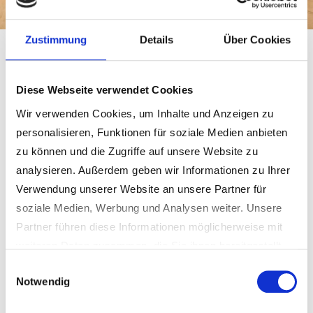
Zustimmung
Details
Über Cookies
Wahlergebnisse
der
Diese Webseite verwendet Cookies
Wir verwenden Cookies, um Inhalte und Anzeigen zu
Bundestagswahl
personalisieren, Funktionen für soziale Medien anbieten
2025
zu können und die Zugriffe auf unsere Website zu
analysieren. Außerdem geben wir Informationen zu Ihrer
Verwendung unserer Website an unsere Partner für
soziale Medien, Werbung und Analysen weiter. Unsere
Über folgenden Link können Sie die Wahlergebnisse der
Partner führen diese Informationen möglicherweise mit
Bundestagswahl am 23.02.2025 verfolgen:
weiteren Daten zusammen, die Sie ihnen bereitgestellt
haben oder die sie im Rahmen Ihrer Nutzung der Dienste
Einwilligungsauswahl
https://wahlen.landkreis-
Notwendig
gesammelt haben.
schwandorf.de/2025/Bundestagswahl/
Weitere Informationen erhalten Sie in unseren