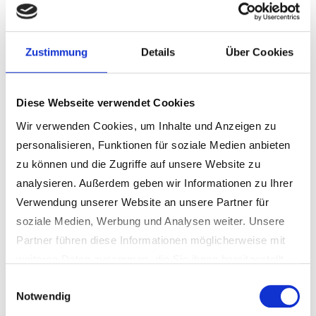
Bitte beachten: Es können nur Kleinmengen bis 0,5 cbm
pro Tag angeliefert werden. Größere Mengen (z.B.
Haushaltsauflösungen) sind auf eigene Kosten zu
Zustimmung
Details
Über Cookies
entsorgen.
Alle weiteren Informationen rund um das Thema
Diese Webseite verwendet Cookies
Recycling, entnehmen Sie bitte der Übersicht vom
Wir verwenden Cookies, um Inhalte und Anzeigen zu
Landkreis Schwandorf.
personalisieren, Funktionen für soziale Medien anbieten
zu können und die Zugriffe auf unsere Website zu
Keine Annahme von Altholz aus dem
analysieren. Außerdem geben wir Informationen zu Ihrer
Außenbereich an den Recyclinghöfen des
Landkreises Schwandorf
Verwendung unserer Website an unsere Partner für
soziale Medien, Werbung und Analysen weiter. Unsere
Partner führen diese Informationen möglicherweise mit
Nachdem es hierzu immer wieder Anfragen von
weiteren Daten zusammen, die Sie ihnen bereitgestellt
Bürgern gibt, weist das Landratsamt Schwandorf auf
haben oder die sie im Rahmen Ihrer Nutzung der Dienste
Einwilligungsauswahl
folgendes hin:
Notwendig
gesammelt haben.