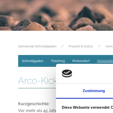
Gemeinde Schmidgaden
Freizeit & Kultur
Vere
Navigation
überspringen
Schmidgaden
Trisching
Rottendorf
Gösselsdo
Arco-Kickers Inzendorf
Zustimmung
Kurzgeschichte:
Diese Webseite verwendet 
Vor mehr als 45 Jahren, am 22.07.1977, trafen sic