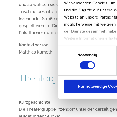
Wir verwenden Cookies, um I
und so wählten sie den Namen „Arco-Kicker´s Inze
und die Zugriffe auf unsere 
Trisching bestritten. Ein eigenes Spielfeld war l
Website an unsere Partner fü
Inzendorfer Straße gespielt. Die Wiese wurde von 
möglicherweise mit weiteren
gespielt werden. Die Arco-Kicker´s beteiligen sich
der Dienste gesammelt habe
Pokalturnier durch, das im Jahr 2002 zum 25jähri
Weitere Informationen erhalt
Kontaktperson:
Einwilligungsauswahl
Matthias Kumeth
Notwendig
Theatergruppe Inzendo
Nur notwendige Cook
Kurzgeschichte:
Die Theatergruppe Inzendorf unter der derzeitigen 
aufgeführten Stücke: