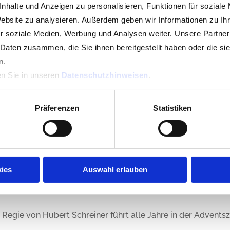
nhalte und Anzeigen zu personalisieren, Funktionen für soziale
ndorf“. Als erster Vorstand wurde Martin Birner gewählt. Da
Website zu analysieren. Außerdem geben wir Informationen zu I
eider nicht vorhanden, Austragungsort wurde deshalb Trischi
r soziale Medien, Werbung und Analysen weiter. Unsere Partner
Karl Schatz aus Inzendorf gepachtet. 1984 konnte erstmals a
 Daten zusammen, die Sie ihnen bereitgestellt haben oder die s
 regelmäßig an Pokalschießen, Pokalkegeln und Kleinfeldturni
n.
gen Gründungsfest zum ersten Mal als Kleinfeldturnier mit
en Sie in unseren
Datenschutzhinweisen
.
Präferenzen
Statistiken
rf
ies
Auswahl erlauben
Regie von Hubert Schreiner führt alle Jahre in der Adventsze