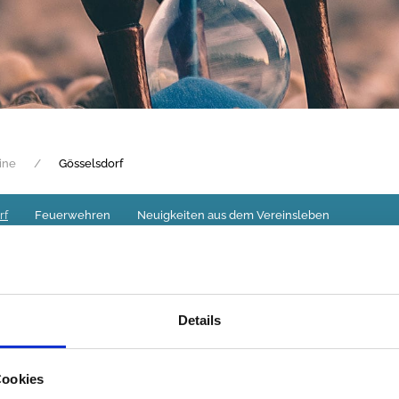
ine
Gösselsdorf
rf
Feuerwehren
Neuigkeiten aus dem Vereinsleben
Details
Cookies
h 18 junge Burschen um einen Fußballverein zu gründen. Die A