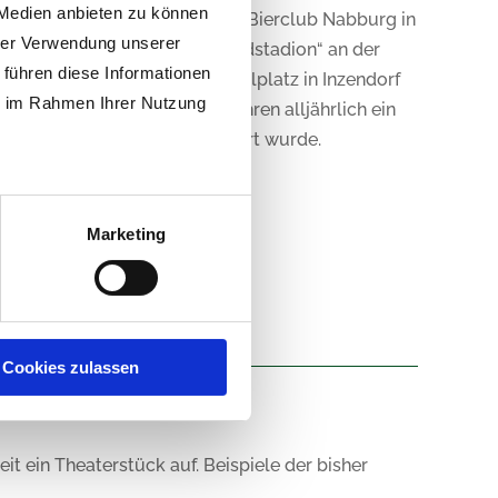
 Medien anbieten zu können
s erste Spiel wurde gegen den Bierclub Nabburg in
hrer Verwendung unserer
ng. Ab 1980 wurde im sog. „Waldstadion“ an der
 führen diese Informationen
uf dem neu errichteten Fußballplatz in Inzendorf
ie im Rahmen Ihrer Nutzung
eren in der Gemeinde. Sie führen alljährlich ein
 acht Mannschaften durchgeführt wurde.
Marketing
Cookies zulassen
it ein Theaterstück auf. Beispiele der bisher