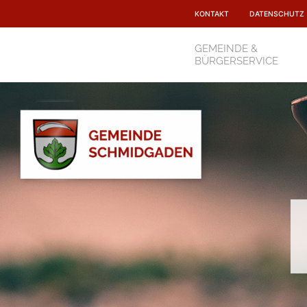
Navigation
überspringen
KONTAKT
DATENSCHUTZ
Navigation
überspringen
GEMEINDE &
BÜRGERSERVICE