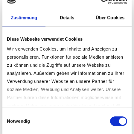
Diese Vorgänge werden vorbereitet und an die
Zustimmung
Details
Über Cookies
Gemeinde Schmidgaden gesandt, jedoch ist eine
zusätzliche persönliche Vorsprache im Rathaus noch
Diese Webseite verwendet Cookies
erforderlich.
Wir verwenden Cookies, um Inhalte und Anzeigen zu
personalisieren, Funktionen für soziale Medien anbieten
zu können und die Zugriffe auf unsere Website zu
Online-Dienste
analysieren. Außerdem geben wir Informationen zu Ihrer
Verwendung unserer Website an unsere Partner für
soziale Medien, Werbung und Analysen weiter. Unsere
Partner führen diese Informationen möglicherweise mit
weiteren Daten zusammen, die Sie ihnen bereitgestellt
haben oder die sie im Rahmen Ihrer Nutzung der Dienste
BAUAMT
Einwilligungsauswahl
Notwendig
gesammelt haben.
Weitere Informationen erhalten Sie in unseren