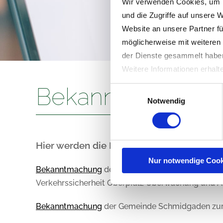
Wir verwenden Cookies, um I
und die Zugriffe auf unsere 
Website an unsere Partner fü
möglicherweise mit weiteren
der Dienste gesammelt habe
Weitere Informationen erhalt
Bekanntmachun
Einwilligungsauswahl
Notwendig
Hier werden die Bekanntmachungen der
Nur notwendige Cook
Bekanntmachung
der Gemeinde Schmidgaden zum
Verkehrssicherheit Oberpfalz Überwachung und Ah
Bekanntmachung
der Gemeinde Schmidgaden zur G