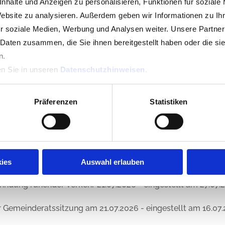
nhalte und Anzeigen zu personalisieren, Funktionen für soziale
Website zu analysieren. Außerdem geben wir Informationen zu I
r soziale Medien, Werbung und Analysen weiter. Unsere Partner
 Daten zusammen, die Sie ihnen bereitgestellt haben oder die s
n.
en Sie in unseren
Datenschutzhinweisen
.
gen
Präferenzen
Statistiken
 Gemeinde Schmidgaden angezeigt
ies
Auswahl erlauben
 Beschluss der Absicht zum Abschluss einer Zweckvere
ndung ruhender Verkehr 21.07.2026 - eingestellt am 27.07.
emeinderatssitzung am 21.07.2026 - eingestellt am 16.07