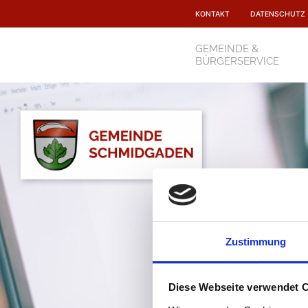
Navigation
überspringen
KONTAKT
DATENSCHUTZ
Navigation
überspringen
GEMEINDE &
BÜRGERSERVICE
Zustimmung
Diese Webseite verwendet 