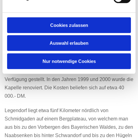
über 100 Jahren eine Kapelle gestanden. Diese musste
aber 1968 dem Straßenbau weichen und deshalb
abgerissen werden. 1970 erbaute die damals noch
Cookies zulassen
bestehende Gemeinde Gösselsdorf in unmittelbarer Nähe
eine neue Kapelle. Diese wurde nun von den Legendorfer
Auswahl erlauben
Ortsbewohnern überwiegend in Eigenleistung renoviert
und um einen kleinen Glockenturm erweitert. Die neue
Nur notwendige Cookies
Glocke war bisher in Privatbesitz der Legendorfer Familie
Ott und wurde von dieser der Dorfgemeinschaft zur
Verfügung gestellt. In den Jahren 1999 und 2000 wurde die
Kapelle renoviert. Die Kosten beliefen sich auf etwa 40
000.- DM.
Legendorf liegt etwa fünf Kilometer nördlich von
Schmidgaden auf einem Bergplateau, von welchem man
aus bis zu den Vorbergen des Bayerischen Waldes, zu den
Naabsenken bis hinter Schwandorf und bis zu den Hügeln