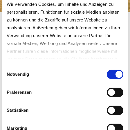
Wir verwenden Cookies, um Inhalte und Anzeigen zu
personalisieren, Funktionen für soziale Medien anbieten
zu können und die Zugriffe auf unsere Website zu
Gemeinde Schmidgaden
Gemeinde & Bürgerservice
Ortsteile
Legendorf
analysieren. Außerdem geben wir Informationen zu Ihrer
Verwendung unserer Website an unsere Partner für
Legendorf, 469m ü. NN
soziale Medien, Werbung und Analysen weiter. Unsere
Partner führen diese Informationen möglicherweise mit
Im Juni 2000 feierte das 18 Seelen-Dorf die Einweihung
weiteren Daten zusammen, die Sie ihnen bereitgestellt
der renovierten Kapelle. Neben Stadtpfarrer Strigl aus
haben oder die sie im Rahmen Ihrer Nutzung der Dienste
Einwilligungsauswahl
Nabburg (Legendorf gehört zur Pfarrei Nabburg) war auch
Notwendig
gesammelt haben.
der sich gerade auf Heimatbesuch befindliche Nabburger
Weitere Informationen erhalten Sie in unseren
Missionsbischof Fritz Lobinger gekommen, um den
Datenschutzhinweisen
.
Präferenzen
Festgottesdienst zu zelebrieren. Ein besonderes "Vergelt
´s Gott" sprach Zweiter Bürgermeister und Ortssprecher
Statistiken
Rudolf Birner aus.
Nach Aussagen älterer Bürger war in Legendorf bereits vor
Marketing