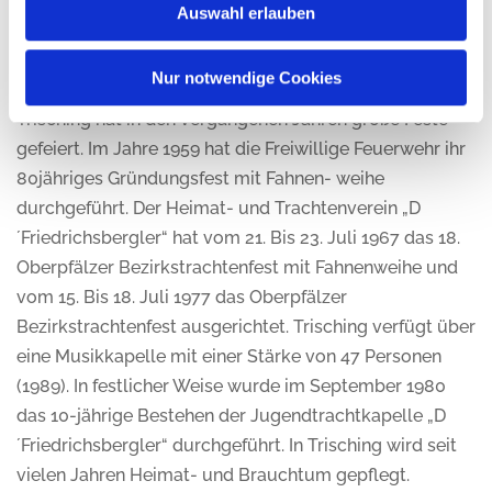
die katholische Landjugendbewegung, der
Auswahl erlauben
Brieftaubenverein „Heim zum Magdalenental“ und die
Ortsgruppe der Verkehrswacht.
Nur notwendige Cookies
Trisching hat in den vergangenen Jahren große Feste
gefeiert. Im Jahre 1959 hat die Freiwillige Feuerwehr ihr
80jähriges Gründungsfest mit Fahnen- weihe
durchgeführt. Der Heimat- und Trachtenverein „D
´Friedrichsbergler“ hat vom 21. Bis 23. Juli 1967 das 18.
Oberpfälzer Bezirkstrachtenfest mit Fahnenweihe und
vom 15. Bis 18. Juli 1977 das Oberpfälzer
Bezirkstrachtenfest ausgerichtet. Trisching verfügt über
eine Musikkapelle mit einer Stärke von 47 Personen
(1989). In festlicher Weise wurde im September 1980
das 10-jährige Bestehen der Jugendtrachtkapelle „D
´Friedrichsbergler“ durchgeführt. In Trisching wird seit
vielen Jahren Heimat- und Brauchtum gepflegt.