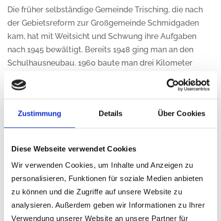
Die früher selbständige Gemeinde Trisching, die nach
der Gebietsreform zur Großgemeinde Schmidgaden
kam, hat mit Weitsicht und Schwung ihre Aufgaben
nach 1945 bewältigt. Bereits 1948 ging man an den
Schulhausneubau. 1960 baute man drei Kilometer
Wirtschaftswege und machte mehrere Straßen
staubfrei. 1963 wurde die Straße nach Wolfring gebaut,
wodurch wieder ein großes Stück Teerstraße im Dorf
Zustimmung
Details
Über Cookies
gewonnen wurde. 1959 wurde ein Feuerwehrgerätehaus
errichtet. Die Bereitstellung von Baugelände am
Mühlweg und dessen Erschließung brachte das Dorf in
Diese Webseite verwendet Cookies
der Bevölkerungszahl und baulich voran. Im Jahre 1976
Wir verwenden Cookies, um Inhalte und Anzeigen zu
wurde die Flurbereinigung in Angriff genommen.
personalisieren, Funktionen für soziale Medien anbieten
zu können und die Zugriffe auf unsere Website zu
Nach dem Krieg wurden ein Braunkohlewerk und
analysieren. Außerdem geben wir Informationen zu Ihrer
später ein Ziegelwerk errichtet. Diese
Verwendung unserer Website an unsere Partner für
Industrieunternehmen haben vielen Trischingern