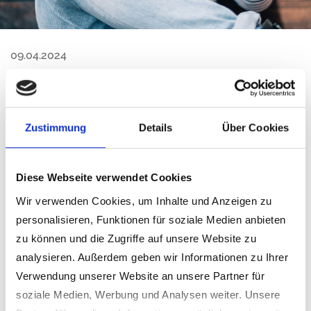
09.04.2024
Erneuerbare Energien - Photovoltaik-
Freiflächenanlagen
Zustimmung
Details
Über Cookies
Derzeit gibt es in der Gemeinde Schmidgaden folgende
Photovoltaik-Freiflächenanlagen (PV-FFA) oder sind
Diese Webseite verwendet Cookies
kurz vor Errichtung – rote Markierung.
Wir verwenden Cookies, um Inhalte und Anzeigen zu
Für die gelb markierten Bereiche wurde ein
personalisieren, Funktionen für soziale Medien anbieten
Aufstellungsbeschluss gefasst, um dort ein
zu können und die Zugriffe auf unsere Website zu
Bauleitplanverfahren zur Aufstellung eines
analysieren. Außerdem geben wir Informationen zu Ihrer
vorhabenbezogenen Bebauungsplans mit paralleler
Verwendung unserer Website an unsere Partner für
Flächennutzungsplanänderung durchzuführen. Bei dem
soziale Medien, Werbung und Analysen weiter. Unsere
Bauleitplanverfahren werden Ämter und Behörden –