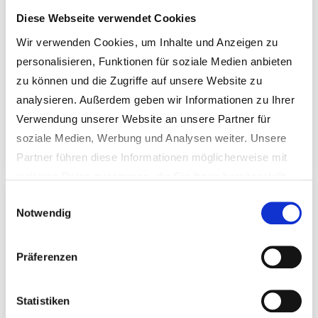
beschlossen.
Diese Webseite verwendet Cookies
Bekanntmachung
Wir verwenden Cookies, um Inhalte und Anzeigen zu
personalisieren, Funktionen für soziale Medien anbieten
Künftig werden alle Bekanntmachungen auf der
zu können und die Zugriffe auf unsere Website zu
Website der Gemeinde Schmidgaden unter
analysieren. Außerdem geben wir Informationen zu Ihrer
dem Menüpunkt Gemeinde & Bürgerservice
Verwendung unserer Website an unsere Partner für
veröffentlicht.
soziale Medien, Werbung und Analysen weiter. Unsere
Partner führen diese Informationen möglicherweise mit
weiteren Daten zusammen, die Sie ihnen bereitgestellt
haben oder die sie im Rahmen Ihrer Nutzung der Dienste
Einwilligungsauswahl
GEMEINDE & BÜRGERSERVICE
|
25.03.2026
Notwendig
gesammelt haben.
Standesamt: Terminvereinbarung
Weitere Informationen erhalten Sie in unseren
erwünscht
Datenschutzhinweisen
.
Präferenzen
Standesamt: Für Anmeldung zur
Eheschließung, Kirchenaustritt,
Statistiken
Namenserklärungen usw. wird bis auf weiteres