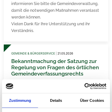
informieren Sie bitte die Gemeindeverwaltung,
damit die notwendigen Maßnahmen veranlasst
werden können.
Vielen Dank für Ihre Unterstützung und ihr
Verständnis.
GEMEINDE & BÜRGERSERVICE
|
21.05.2026
Bekanntmachung der Satzung zur
Regelung von Fragen des örtlichen
Gemeindeverfassungsrechts
Der Gemeinderat der Gemeinde Schmidgaden
hat in seiner Sitzung vom 12.05.2026 die
Satzung zur Regelung von Fragen des örtlichen
Zustimmung
Details
Über Cookies
Gemeindeverfassungsrechts (Hauptsatzung)