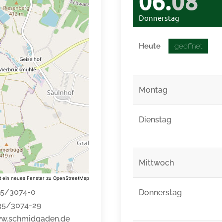
06.
08
Donnerstag
Heute
geöffnet
Montag
Dienstag
Mittwoch
net ein neues Fenster zu OpenStreetMap
35/3074-0
Donnerstag
435/3074-29
w.schmidgaden.de