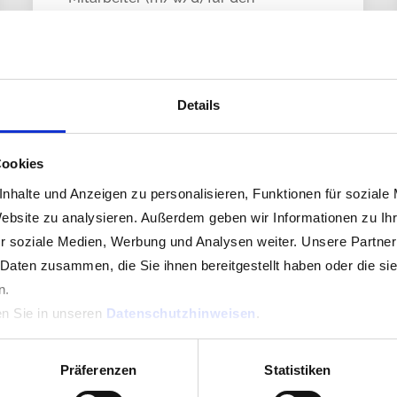
gemeindlichen Recyclinghof
(Grüngutannahme). Die
Stellenausschreibung finden Sie
hier
.
Details
Cookies
nhalte und Anzeigen zu personalisieren, Funktionen für soziale
Alle Artikel anzeigen
Website zu analysieren. Außerdem geben wir Informationen zu I
r soziale Medien, Werbung und Analysen weiter. Unsere Partner
 Daten zusammen, die Sie ihnen bereitgestellt haben oder die s
n.
en Sie in unseren
Datenschutzhinweisen
.
Kommende Veranstaltunge
Präferenzen
Statistiken