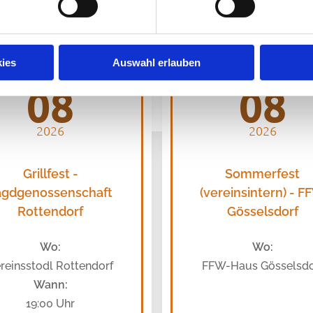
15
22
ies
Auswahl erlauben
08
08
2026
2026
Grillfest -
Sommerfest
agdgenossenschaft
(vereinsintern) - 
Rottendorf
Gösselsdorf
Wo:
Wo:
reinsstodl Rottendorf
FFW-Haus Gösselsdo
Wann:
19:00 Uhr