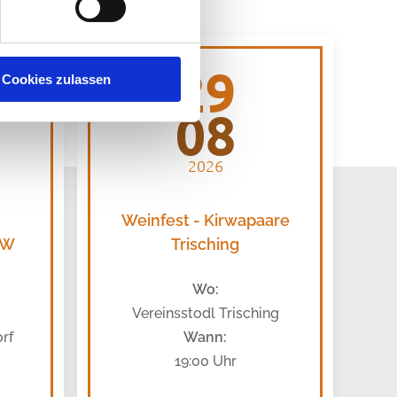
29
Cookies zulassen
08
2026
Weinfest - Kirwapaare
FFW
Trisching
Wo:
Vereinsstodl Trisching
rf
Wann:
19:00 Uhr